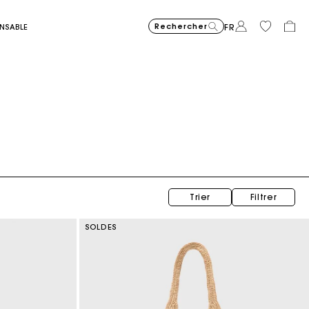
Rechercher
ONSABLE
FR
Jupe courte brodée à motif bandana
C$425.00
Trier
Filtrer
SOLDES
Sac Miss M mini en suède surpiqué
C$510.00