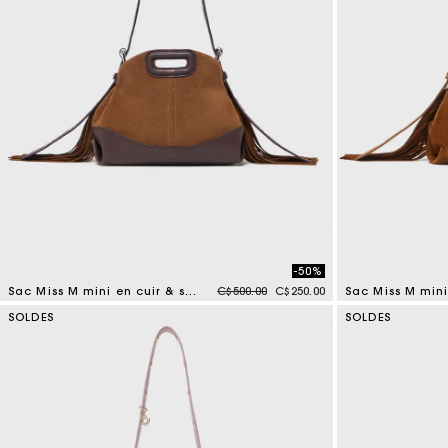
-50%
Price reduced from
to
Sac Miss M mini en cuir & suède
C$500.00
C$250.00
Sac Miss M min
4 out of 5 Customer Rating
3,7 out of 5 Cus
SOLDES
SOLDES