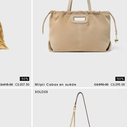
-50%
-50%
Price reduced from
to
Price reduced from
to
C$415.00
C$207.50
Milpli Cabas en suède
C$590.00
C$295.00
5 out of 5 Customer Rating
SOLDES