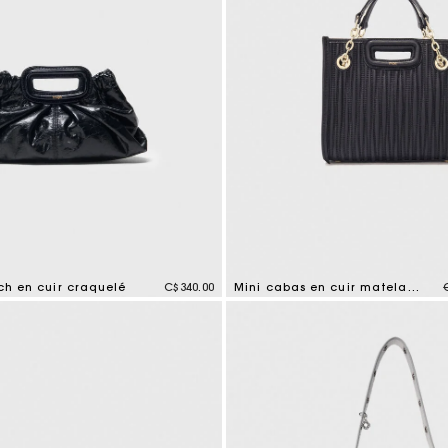
tch en cuir craquelé
C$340.00
Mini cabas en cuir matelassé
mer Rating
5 out of 5 Customer Rating