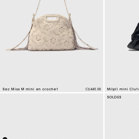
Sac Miss M mini en crochet
C$445.00
Milpli mini Clu
5 out of 5 Customer Rating
5 out of 5 Custo
SOLDES