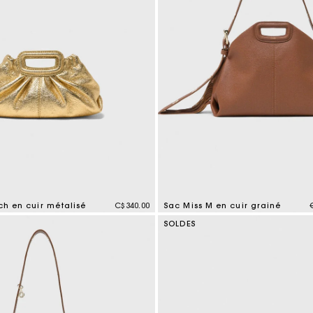
tch en cuir métalisé
C$340.00
Sac Miss M en cuir grainé
mer Rating
3,2 out of 5 Customer Rating
SOLDES