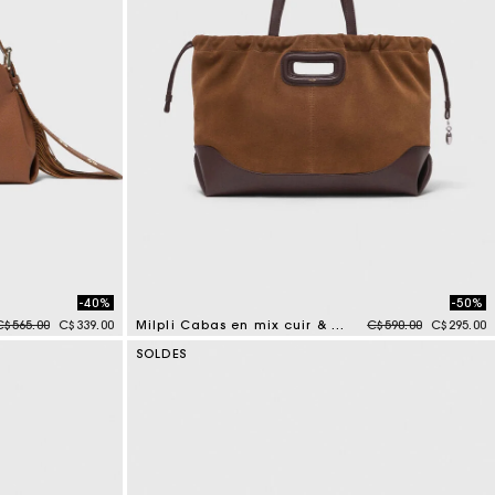
-40%
-50%
Price reduced from
to
Price reduced from
to
C$565.00
C$339.00
Milpli Cabas en mix cuir & suède
C$590.00
C$295.00
5 out of 5 Customer Rating
SOLDES