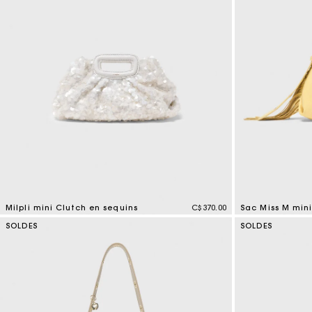
Tenues d'invitée
Milpli mini Clutch en sequins
C$370.00
3,7 out of 5 Customer Rating
5 out of 5 Custo
SOLDES
SOLDES