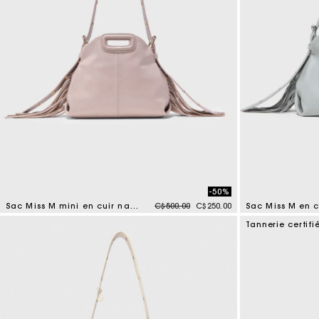
-50%
Price reduced from
to
Sac Miss M mini en cuir naplak
C$500.00
C$250.00
Sac Miss M en c
5 out of 5 Customer Rating
5 out of 5 Custo
Tannerie certifi