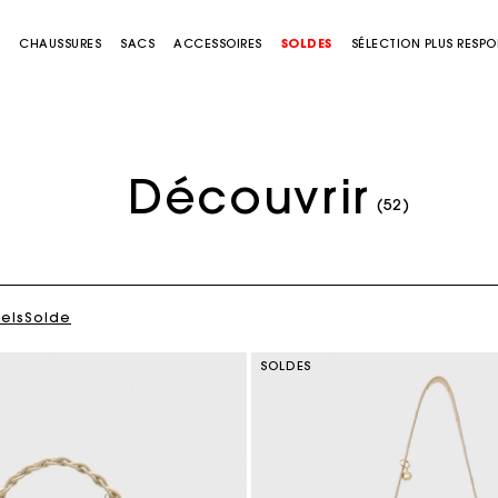
S
CHAUSSURES
SACS
ACCESSOIRES
SOLDES
SÉLECTION PLUS RESP
Découvrir
Chemise à motif bandana et broderies
C$425.00
(52)
iels
Solde
SOLDES