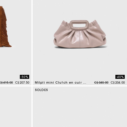
-50%
-40%
Price reduced from
to
Price reduced from
to
C$415.00
C$207.50
Milpli mini Clutch en cuir naplak
C$340.00
C$204.00
4,6 out of 5 Customer Rating
SOLDES