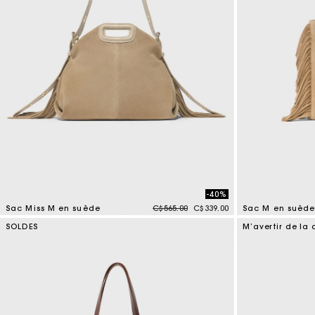
-40%
Price reduced from
to
Sac Miss M en suède
C$565.00
C$339.00
Sac M en suèd
5 out of 5 Customer Rating
5 out of 5 Custo
SOLDES
M’avertir de la 