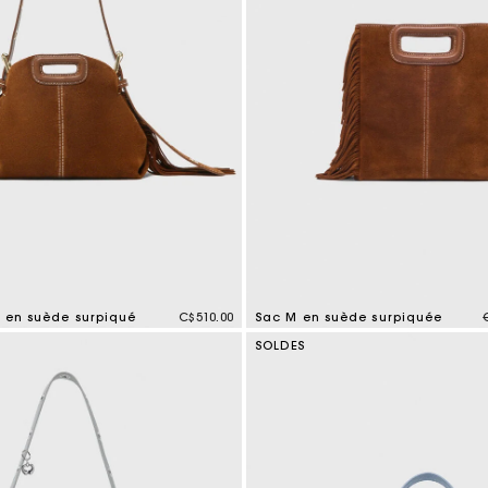
i en suède surpiqué
C$510.00
Sac M en suède surpiquée
tomer Rating
4,8 out of 5 Customer Rating
SOLDES