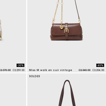
-30%
-40%
Price reduced from
to
Price reduced from
to
C$370.00
C$259.00
Miss M walk en cuir vintage
C$340.00
C$204.00
4 out of 5 Customer Rating
SOLDES