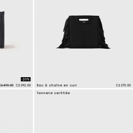
-20%
Price reduced from
to
C$490.00
C$392.00
Sac à chaîne en cuir
C$370.00
4,1 out of 5 Customer Rating
Tannerie certifiée