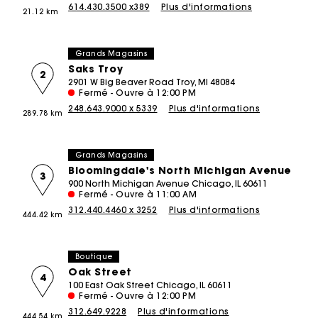
614.430.3500 x389
Plus d'informations
21.12 km
Robes en Tweed
Solde
Sacs M
L’Édit Vacances
Jupes & Shorts
Sacs
Solde
Les Essentiels
l'essentiel
DÉCOUVRIR
Manteaux
Grands Magasins
Solde
Solde
Nouveautés Ajoutées
Saks Troy
Rompers & Jumpsuits
2
2901 W Big Beaver Road Troy, MI 48084
-50%
Nos Ensembles
Fermé - Ouvre à 12:00 PM
248.643.9000 x 5339
Plus d'informations
-40%
289.78 km
DÉCOUVRIR
New
Automne-Hiver Collection
-30%
Grands Magasins
Collection Printemps-Été
-20%
Bloomingdale's North Michigan Avenue
3
Maje x Blanca Miró
900 North Michigan Avenue Chicago, IL 60611
Fermé - Ouvre à 11:00 AM
NEW
Retour au Bureau
312.440.4460 x 3252
Plus d'informations
444.42 km
Valise d'Été
New
Édition Lin
Boutique
Oak Street
SÉLECTION CÉRÉMONIE
4
100 East Oak Street Chicago, IL 60611
Fermé - Ouvre à 12:00 PM
Tenue de mariée
312.649.9228
Plus d'informations
444.54 km