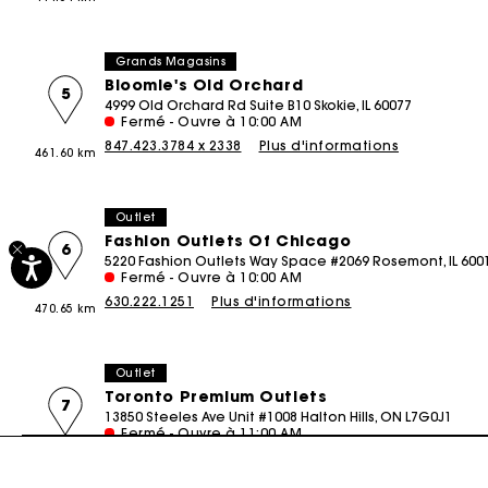
Tenues d'invitée
Grands Magasins
Bloomie's Old Orchard
5
4999 Old Orchard Rd Suite B10 Skokie, IL 60077
Fermé - Ouvre à 10:00 AM
847.423.3784 x 2338
Plus d'informations
461.60 km
Outlet
Fashion Outlets Of Chicago
6
5220 Fashion Outlets Way Space #2069 Rosemont, IL 600
Fermé - Ouvre à 10:00 AM
630.222.1251
Plus d'informations
470.65 km
Outlet
Toronto Premium Outlets
7
13850 Steeles Ave Unit #1008 Halton Hills, ON L7G0J1
Fermé - Ouvre à 11:00 AM
289.851.4124
Plus d'informations
483.81 km