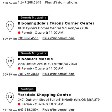
1.647.288.3645
Plus d'informations
508.66 km
Grands Magasins
Bloomingdale's Tysons Corner Center
11
8100 Tyson's Corner Center McLean, VA 22102
Fermé - Ouvre à 11:00 AM
703.556.4533
Plus d'informations
509.19 km
Grands Magasins
Bloomie’s Mosaic
12
2920 District Ave. #180 Fairfax , VA 22031
Fermé - Ouvre à 11:00 AM
703.962.3000
Plus d'informations
509.99 km
Boutique
Yorkdale Shopping Centre
13
3401 Dufferin Street Suite 518 North York, ON M6A 2T9
Fermé - Ouvre à 10:00 AM
647.288.3094
Plus d'informations
511.30 km