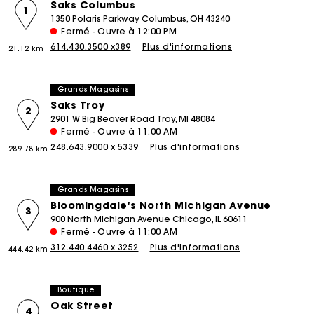
Saks Columbus
1
1350 Polaris Parkway Columbus, OH 43240
Fermé - Ouvre à 12:00 PM
614.430.3500 x389
Plus d'informations
21.12 km
Grands Magasins
Saks Troy
2
2901 W Big Beaver Road Troy, MI 48084
Fermé - Ouvre à 11:00 AM
248.643.9000 x 5339
Plus d'informations
289.78 km
Grands Magasins
Bloomingdale's North Michigan Avenue
3
900 North Michigan Avenue Chicago, IL 60611
Fermé - Ouvre à 11:00 AM
312.440.4460 x 3252
Plus d'informations
444.42 km
Boutique
Oak Street
4