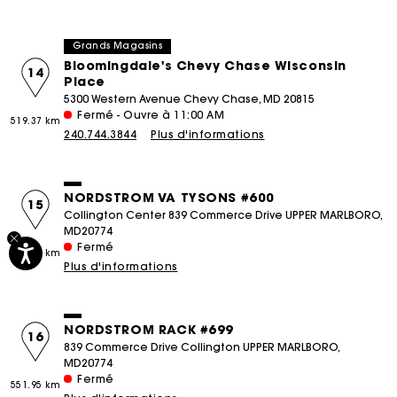
Grands Magasins
Bloomingdale's Chevy Chase Wisconsin
14
Place
5300 Western Avenue Chevy Chase, MD 20815
Fermé - Ouvre à 11:00 AM
519.37 km
240.744.3844
Plus d'informations
NORDSTROM VA TYSONS #600
15
Collington Center 839 Commerce Drive UPPER MARLBORO,
MD20774
Fermé
551.95 km
Plus d'informations
NORDSTROM RACK #699
16
839 Commerce Drive Collington UPPER MARLBORO,
MD20774
Fermé
551.95 km