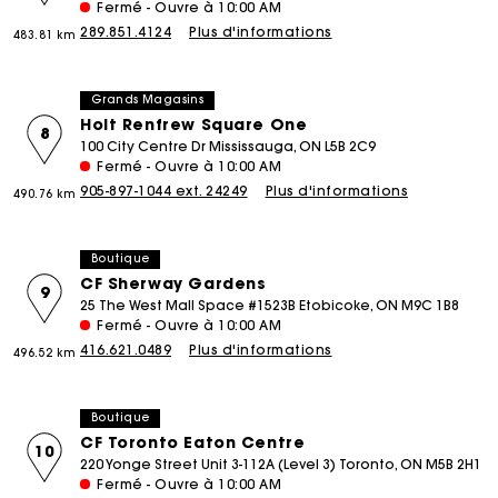
Fermé - Ouvre à 10:00 AM
289.851.4124
Plus d'informations
483.81 km
Grands Magasins
Holt Renfrew Square One
8
100 City Centre Dr Mississauga, ON L5B 2C9
Fermé - Ouvre à 10:00 AM
905-897-1044 ext. 24249
Plus d'informations
490.76 km
Boutique
CF Sherway Gardens
9
25 The West Mall Space #1523B Etobicoke, ON M9C 1B8
Fermé - Ouvre à 10:00 AM
416.621.0489
Plus d'informations
496.52 km
Boutique
CF Toronto Eaton Centre
10
220 Yonge Street Unit 3-112A (Level 3) Toronto, ON M5B 2H1
Fermé - Ouvre à 10:00 AM