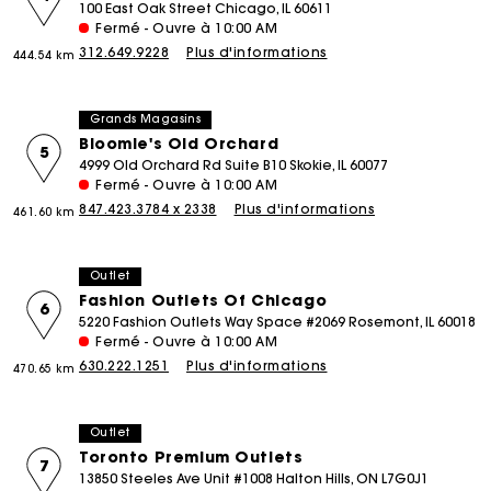
100 East Oak Street Chicago, IL 60611
Fermé - Ouvre à 10:00 AM
312.649.9228
Plus d'informations
444.54 km
Grands Magasins
Bloomie's Old Orchard
5
4999 Old Orchard Rd Suite B10 Skokie, IL 60077
Fermé - Ouvre à 10:00 AM
847.423.3784 x 2338
Plus d'informations
461.60 km
Outlet
Fashion Outlets Of Chicago
6
5220 Fashion Outlets Way Space #2069 Rosemont, IL 60018
Fermé - Ouvre à 10:00 AM
630.222.1251
Plus d'informations
470.65 km
Outlet
Toronto Premium Outlets
7
13850 Steeles Ave Unit #1008 Halton Hills, ON L7G0J1