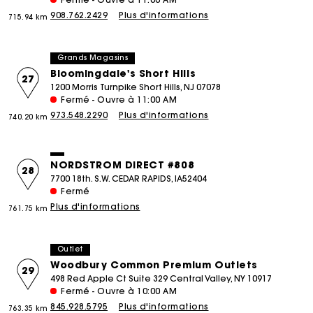
908.762.2429
Plus d'informations
715.94 km
Grands Magasins
Bloomingdale's Short Hills
27
1200 Morris Turnpike Short Hills, NJ 07078
Fermé - Ouvre à 11:00 AM
973.548.2290
Plus d'informations
740.20 km
NORDSTROM DIRECT #808
28
7700 18th. S.W. CEDAR RAPIDS, IA52404
Fermé
Plus d'informations
761.75 km
Outlet
Woodbury Common Premium Outlets
29
498 Red Apple Ct Suite 329 Central Valley, NY 10917
Fermé - Ouvre à 10:00 AM
845.928.5795
Plus d'informations
763.35 km