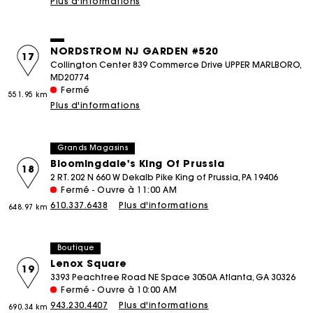
Plus d'informations
NORDSTROM NJ GARDEN #520
17
Collington Center 839 Commerce Drive UPPER MARLBORO,
MD20774
Fermé
551.95 km
Plus d'informations
Grands Magasins
Bloomingdale's King Of Prussia
18
2 RT. 202 N 660 W Dekalb Pike King of Prussia, PA 19406
Fermé - Ouvre à 11:00 AM
610.337.6438
Plus d'informations
648.97 km
Boutique
Lenox Square
19
3393 Peachtree Road NE Space 3050A Atlanta, GA 30326
Fermé - Ouvre à 10:00 AM
943.230.4407
Plus d'informations
690.34 km