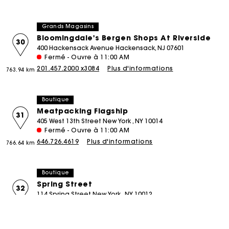
Grands Magasins
Bloomingdale's Bergen Shops At Riverside
30
400 Hackensack Avenue Hackensack, NJ 07601
Fermé - Ouvre à 11:00 AM
201.457.2000 x3084
Plus d'informations
763.94 km
Boutique
Meatpacking Flagship
31
405 West 13th Street New York , NY 10014
Fermé - Ouvre à 11:00 AM
646.726.4619
Plus d'informations
766.64 km
Boutique
Spring Street
32
114 Spring Street New York , NY 10012
Fermé - Ouvre à 11:00 AM
212.219.4003
Plus d'informations
766.76 km