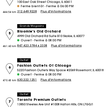
100 East Oak Street Chicago, IL 60611
Ferme bientôt - Ferme à 06:00 PM
312.649.9228
Plus d'informations
444.54 km
Grands Magasins
Bloomie's Old Orchard
5
4999 Old Orchard Rd Suite B10 Skokie, IL 60077
Ouvert - Ferme à 08:00 PM
847.423.3784 x 2338
Plus d'informations
461.60 km
Outlet
Fashion Outlets Of Chicago
6
5220 Fashion Outlets Way Space #2069 Rosemont, IL 60018
Ouvert - Ferme à 08:00 PM
630.222.1251
Plus d'informations
470.65 km
Outlet
Toronto Premium Outlets
7
13850 Steeles Ave Unit #1008 Halton Hills, ON L7G0J1