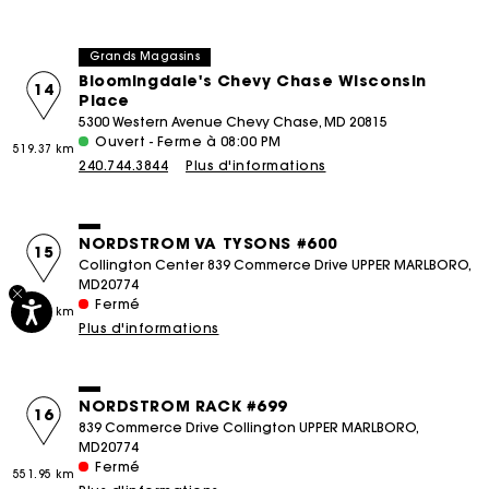
Grands Magasins
Bloomingdale's Chevy Chase Wisconsin
14
Place
5300 Western Avenue Chevy Chase, MD 20815
Ouvert - Ferme à 08:00 PM
519.37 km
240.744.3844
Plus d'informations
NORDSTROM VA TYSONS #600
15
Collington Center 839 Commerce Drive UPPER MARLBORO,
MD20774
Fermé
551.95 km
Plus d'informations
NORDSTROM RACK #699
16
839 Commerce Drive Collington UPPER MARLBORO,
MD20774
Fermé
551.95 km