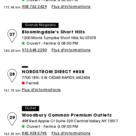
908.762.2429
Plus d'informations
715.94 km
Grands Magasins
Bloomingdale's Short Hills
27
1200 Morris Turnpike Short Hills, NJ 07078
Ouvert - Ferme à 08:00 PM
973.548.2290
Plus d'informations
740.20 km
NORDSTROM DIRECT #808
28
7700 18th. S.W. CEDAR RAPIDS, IA52404
Fermé
Plus d'informations
761.75 km
Outlet
Woodbury Common Premium Outlets
29
498 Red Apple Ct Suite 329 Central Valley, NY 10917
Ouvert - Ferme à 09:00 PM
845.928.5795
Plus d'informations
763.35 km