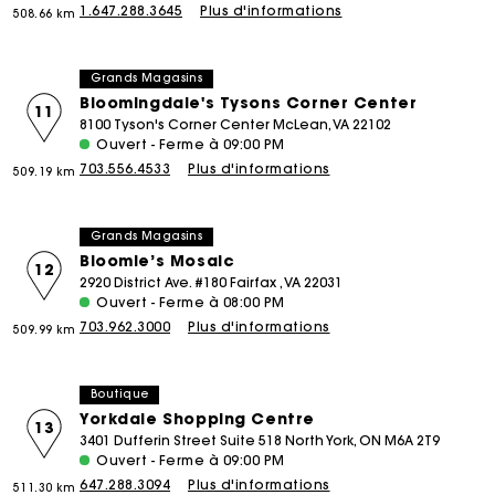
1.647.288.3645
Plus d'informations
508.66 km
Grands Magasins
Bloomingdale's Tysons Corner Center
11
8100 Tyson's Corner Center McLean, VA 22102
Ouvert - Ferme à 09:00 PM
703.556.4533
Plus d'informations
509.19 km
Grands Magasins
Bloomie’s Mosaic
12
2920 District Ave. #180 Fairfax , VA 22031
Ouvert - Ferme à 08:00 PM
703.962.3000
Plus d'informations
509.99 km
Boutique
Yorkdale Shopping Centre
13
3401 Dufferin Street Suite 518 North York, ON M6A 2T9
Ouvert - Ferme à 09:00 PM
647.288.3094
Plus d'informations
511.30 km