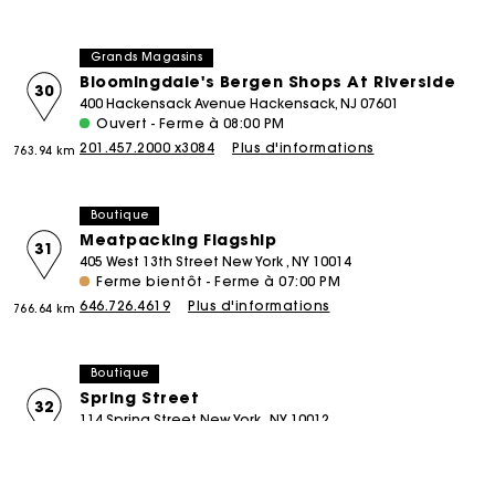
Grands Magasins
Bloomingdale's Bergen Shops At Riverside
30
400 Hackensack Avenue Hackensack, NJ 07601
Ouvert - Ferme à 08:00 PM
201.457.2000 x3084
Plus d'informations
763.94 km
Boutique
Meatpacking Flagship
31
405 West 13th Street New York , NY 10014
Ferme bientôt - Ferme à 07:00 PM
646.726.4619
Plus d'informations
766.64 km
Boutique
Spring Street
32
114 Spring Street New York , NY 10012
Ferme bientôt - Ferme à 07:00 PM
212.219.4003
Plus d'informations
766.76 km