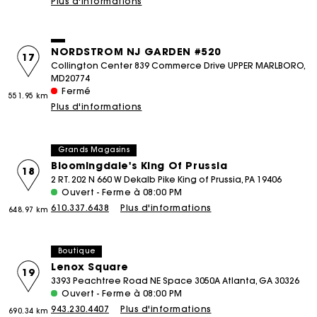
Plus d'informations
NORDSTROM NJ GARDEN #520
17
Collington Center 839 Commerce Drive UPPER MARLBORO,
MD20774
Fermé
551.95 km
Plus d'informations
Grands Magasins
Bloomingdale's King Of Prussia
18
2 RT. 202 N 660 W Dekalb Pike King of Prussia, PA 19406
Ouvert - Ferme à 08:00 PM
610.337.6438
Plus d'informations
648.97 km
Boutique
Lenox Square
19
3393 Peachtree Road NE Space 3050A Atlanta, GA 30326
Ouvert - Ferme à 08:00 PM
943.230.4407
Plus d'informations
690.34 km