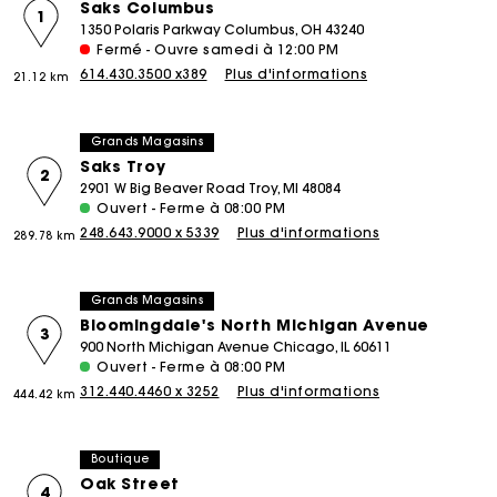
Saks Columbus
1
1350 Polaris Parkway Columbus, OH 43240
Fermé - Ouvre samedi à 12:00 PM
614.430.3500 x389
Plus d'informations
21.12 km
Grands Magasins
Saks Troy
2
2901 W Big Beaver Road Troy, MI 48084
Ouvert - Ferme à 08:00 PM
248.643.9000 x 5339
Plus d'informations
289.78 km
Grands Magasins
Bloomingdale's North Michigan Avenue
3
900 North Michigan Avenue Chicago, IL 60611
Ouvert - Ferme à 08:00 PM
312.440.4460 x 3252
Plus d'informations
444.42 km
Boutique
Oak Street
4