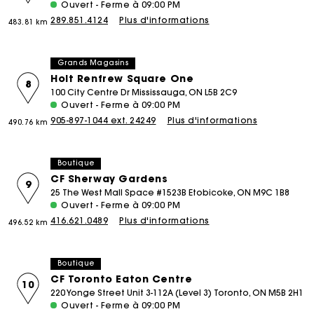
Ouvert - Ferme à 09:00 PM
289.851.4124
Plus d'informations
483.81 km
Grands Magasins
Holt Renfrew Square One
8
100 City Centre Dr Mississauga, ON L5B 2C9
Ouvert - Ferme à 09:00 PM
905-897-1044 ext. 24249
Plus d'informations
490.76 km
Boutique
CF Sherway Gardens
9
25 The West Mall Space #1523B Etobicoke, ON M9C 1B8
Ouvert - Ferme à 09:00 PM
416.621.0489
Plus d'informations
496.52 km
Boutique
CF Toronto Eaton Centre
10
220 Yonge Street Unit 3-112A (Level 3) Toronto, ON M5B 2H1
Ouvert - Ferme à 09:00 PM