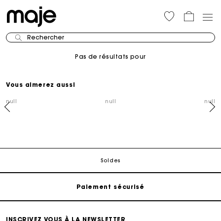
Rechercher
Pas de résultats pour
Vous aimerez aussi
null
null
null
Suivi de commande
Livraison à domicile offerte sous 2 à 3 jours ouvrés.
Soldes
Paiement sécurisé
Suivi de commande
INSCRIVEZ VOUS À LA NEWSLETTER