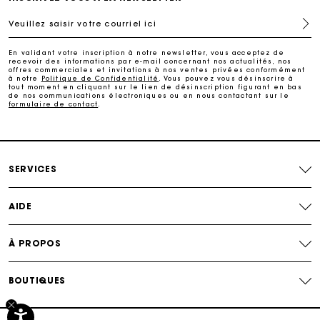
Veuillez saisir votre courriel ici
Livraison à domicile offerte sous 2 à 3 jours ouvrés.
En validant votre inscription à notre newsletter, vous acceptez de
recevoir des informations par e-mail concernant nos actualités, nos
Paiement sécurisé
offres commerciales et invitations à nos ventes privées conformément
à notre
Politique de Confidentialité
. Vous pouvez vous désinscrire à
tout moment en cliquant sur le lien de désinscription figurant en bas
de nos communications électroniques ou en nous contactant sur le
formulaire de contact
.
Suivi de commande
SERVICES
AIDE
À PROPOS
BOUTIQUES