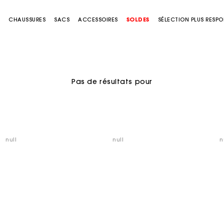
S
CHAUSSURES
SACS
ACCESSOIRES
SOLDES
SÉLECTION PLUS RESP
Pas de résultats pour
null
null
n
Suivi de commande