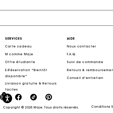
Robes en Tweed
Solde
Sacs M
L’Édit Vacances
Jupes & Shorts
Sacs
Solde
Les Essentiels
l'essentiel
DÉCOUVRIR
Manteaux
Solde
Solde
Nouveautés Ajoutées
Rompers & Jumpsuits
-50%
Nos Ensembles
SERVICES
AIDE
-40%
DÉCOUVRIR
Carte cadeau
Nous contacter
New
Automne-Hiver Collection
-30%
M comme Maje
F.A.Q.
Collection Printemps-Été
-20%
Offre étudiante
Suivi de commande
Maje x Blanca Miró
E-Réservation *Bientôt
Retours & rembourseme
Valise d'Été
disponible*
Conseil d'entretien
New
Édition Lin
Livraison gratuite & Retours
faciles
Retour au Bureau
SÉLECTION CÉRÉMONIE
Tenue de mariée
Conditions 
Copyright © 2025 Maje. Tous droits réservés.