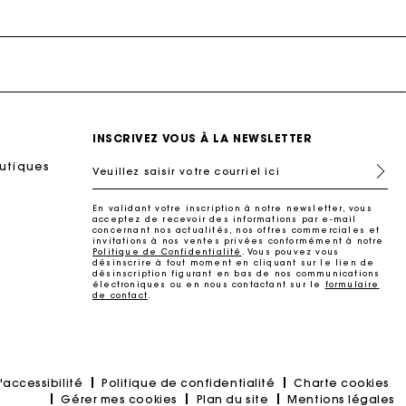
INSCRIVEZ VOUS À LA NEWSLETTER
outiques
Nouvelle Collection
Accessoires
Chaussures
Sac Miss M
Robes
Veuillez saisir votre courriel ici
Découvrir
Découvrir
Découvrir
Découvrir
Découvrir
Découvrir
Découvrir
En validant votre inscription à notre newsletter, vous
acceptez de recevoir des informations par e-mail
concernant nos actualités, nos offres commerciales et
invitations à nos ventes privées conformément à notre
Politique de Confidentialité
. Vous pouvez vous
désinscrire à tout moment en cliquant sur le lien de
désinscription figurant en bas de nos communications
électroniques ou en nous contactant sur le
formulaire
de contact
.
'accessibilité
Politique de confidentialité
Charte cookies
Gérer mes cookies
Plan du site
Mentions légales