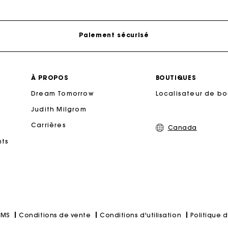
Livraison à domicile offerte sous 2 à 3 jours ouvrés.
Paiement sécurisé
Suivi de commande
À PROPOS
BOUTIQUES
Dream Tomorrow
Localisateur de b
Livraison à domicile offerte sous 2 à 3 jours ouvrés.
Judith Milgrom
Carrières
Paiement sécurisé
Canada
nts
Suivi de commande
Conditions de vente
Conditions d'utilisation
Politique d
SMS